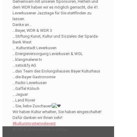
Gemeinsam mit unseren Sponsoren, Helfern und
dem WDR haben wir es möglich gemacht, die 41.
Leverkusener Jazztage für Sie stattfinden zu
lassen.
Danke an…
…Bayer, WDR & WDR 3
…Stiftung Kunst, Kultur und Soziales der Sparda-
Bank West
… Kulturstadt Leverkusen
…Energieversorgung Leverkusen & WGL
…klangmalerei.tv
…satis&fy AG
…das Team des Erolungshauses Bayer Kulturhaus
…die Bayer Gastronomie
…Radio Leverkusen
…Gaffel Kölsch
…Jaguar
…Land Rover
…Sie, liebe Zuschauer!
Wir haben Kultur erhalten, Sie haben eingeschaltet!
Dafür danken wir Ihnen sehr!
#kulturistsystemrelevant
© 2022 Leverkusener Jazztage.