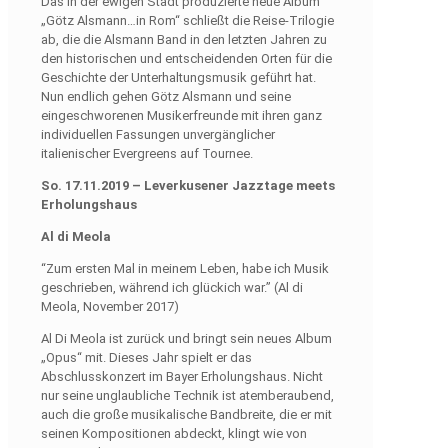
Das in der ewigen Stadt produzierte neue Album
„Götz Alsmann…in Rom“ schließt die Reise-Trilogie
ab, die die Alsmann Band in den letzten Jahren zu
den historischen und entscheidenden Orten für die
Geschichte der Unterhaltungsmusik geführt hat.
Nun endlich gehen Götz Alsmann und seine
eingeschworenen Musikerfreunde mit ihren ganz
individuellen Fassungen unvergänglicher
italienischer Evergreens auf Tournee.
So. 17.11.2019 – Leverkusener Jazztage meets
Erholungshaus
Al di Meola
“Zum ersten Mal in meinem Leben, habe ich Musik
geschrieben, während ich glückich war.” (Al di
Meola, November 2017)
Al Di Meola ist zurück und bringt sein neues Album
„Opus“ mit. Dieses Jahr spielt er das
Abschlusskonzert im Bayer Erholungshaus. Nicht
nur seine unglaubliche Technik ist atemberaubend,
auch die große musikalische Bandbreite, die er mit
seinen Kompositionen abdeckt, klingt wie von