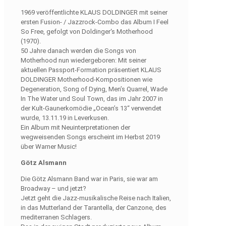
1969 veröffentlichte KLAUS DOLDINGER mit seiner
ersten Fusion- / Jazzrock-Combo das Album I Feel
So Free, gefolgt von Doldinger‘s Motherhood
(1970).
50 Jahre danach werden die Songs von
Motherhood nun wiedergeboren: Mit seiner
aktuellen Passport-Formation präsentiert KLAUS
DOLDINGER Motherhood-Kompositionen wie
Degeneration, Song of Dying, Men’s Quarrel, Wade
In The Water und Soul Town, das im Jahr 2007 in
der Kult-Gaunerkomödie „Ocean’s 13“ verwendet
wurde, 13.11.19 in Leverkusen.
Ein Album mit Neuinterpretationen der
wegweisenden Songs erscheint im Herbst 2019
über Warner Music!
Götz Alsmann
Die Götz Alsmann Band war in Paris, sie war am
Broadway – und jetzt?
Jetzt geht die Jazz-musikalische Reise nach Italien,
in das Mutterland der Tarantella, der Canzone, des
mediterranen Schlagers.